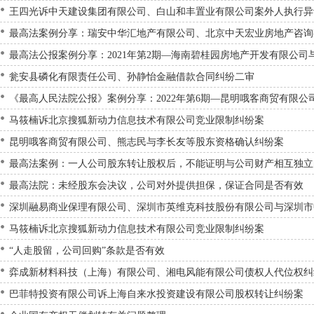
王四光诉中天建设集团有限公司、白山和丰置业有限公司案外人执行异
启迪教育科技有限公司侵权责任纠纷案
最高法案例分享：瑞安中华汇地产有限公司、北京中天宏业房地产咨询
最高法公报案例分享：2021年第2期—海南碧桂园房地产开发有限公
瓮安县磷化有限责任公司、孙静怡金融借款合同纠纷二审
纷案
《最高人民法院公报》案例分享：2022年第6期—昆明哦客商贸有限
马筱楠诉北京搜狐新动力信息技术有限公司竞业限制纠纷案
昆明哦客商贸有限公司、熊志民与李长友等股东资格确认纠纷案
最高法案例：一人公司股东转让股权后，不能证明与公司财产相互独立
最高法院：未经股东会决议，公司对外提供担保，保证合同是否有效
深圳融易商业保理有限公司、深圳市英维克科技股份有限公司与深圳市
马筱楠诉北京搜狐新动力信息技术有限公司竞业限制纠纷案
“人走股留，公司回购”条款是否有效
弈成新材料科技（上海）有限公司、湘电风能有限公司债权人代位权纠
巴菲特投资有限公司诉上海自来水投资建设有限公司股权转让纠纷案