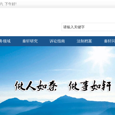
六
下午好!
务领域
秦轩研究
诉讼指南
法制档案
秦轩