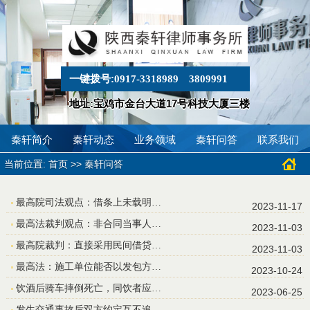
一键拨号:
0917-3318989
3809991
地址:宝鸡市金台大道17号科技大厦三楼
秦轩简介
秦轩动态
业务领域
秦轩问答
联系我们
当前位置:
>>
首页
秦轩问答
最高院司法观点：借条上未载明…
2023-11-17
最高法裁判观点：非合同当事人…
2023-11-03
最高院裁判：直接采用民间借贷…
2023-11-03
最高法：施工单位能否以发包方…
2023-10-24
饮酒后骑车摔倒死亡，同饮者应…
2023-06-25
发生交通事故后双方约定互不追…