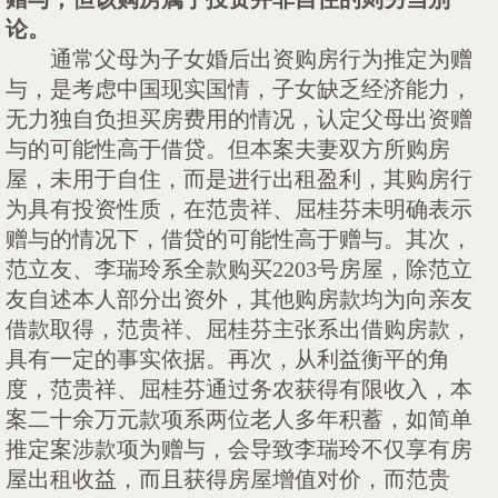
论。
通常父母为子女婚后出资购房行为推定为赠
与，是考虑中国现实国情，子女缺乏经济能力，
无力独自负担买房费用的情况，认定父母出资赠
与的可能性高于借贷。但本案夫妻双方所购房
屋，未用于自住，而是进行出租盈利，其购房行
为具有投资性质，在范贵祥、屈桂芬未明确表示
赠与的情况下，借贷的可能性高于赠与。其次，
范立友、李瑞玲系全款购买
2203
号房屋，除范立
友自述本人部分出资外，其他购房款均为向亲友
借款取得，范贵祥、屈桂芬主张系出借购房款，
具有一定的事实依据。再次，从利益衡平的角
度，范贵祥、屈桂芬通过务农获得有限收入，本
案二十余万元款项系两位老人多年积蓄，如简单
推定案涉款项为赠与，会导致李瑞玲不仅享有房
屋出租收益，而且获得房屋增值对价，而范贵