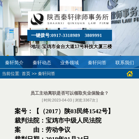
一键拨号:
0917-3318989
3809991
地址:宝鸡市金台大道17号科技大厦三楼
秦轩简介
秦轩动态
业务领域
秦轩问答
联系我们
当前位置:
>>
首页
秦轩问答
员工主动离职是否可以领取失业保险金？
[ 时间:2023-04-03 | 浏览:
3367
次 ]
案号：【（
2017）陕03民终1542号】
裁判法院：宝鸡市中级人民法院
案 由：劳动争议