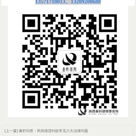
13571710013、13209200688
[上一篇] 秦轩问答：民间借贷纠纷常见六大法律问题