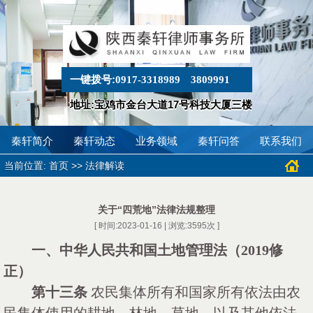
一键拨号:
0917-3318989
3809991
地址:宝鸡市金台大道17号科技大厦三楼
秦轩简介
秦轩动态
业务领域
秦轩问答
联系我们
当前位置:
>>
首页
法律解读
关于“四荒地”法律法规整理
[ 时间:2023-01-16 | 浏览:
3595
次 ]
一、
中华人民共和国土地管理法（
2019
修
正）
第十三条
农民集体所有和国家所有依法由农