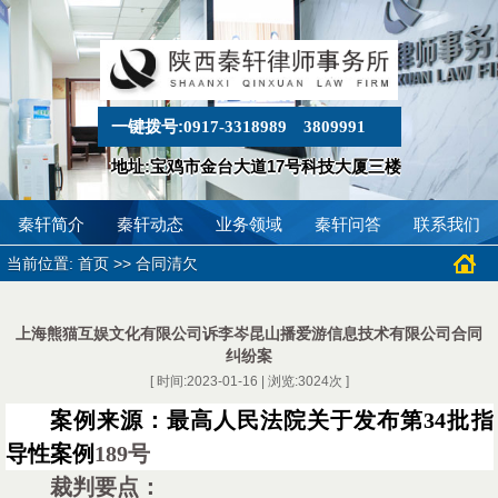
一键拨号:
0917-3318989
3809991
地址:宝鸡市金台大道17号科技大厦三楼
秦轩简介
秦轩动态
业务领域
秦轩问答
联系我们
当前位置:
>>
首页
合同清欠
上海熊猫互娱文化有限公司诉李岑昆山播爱游信息技术有限公司合同
纠纷案
[ 时间:2023-01-16 | 浏览:
3024
次 ]
案例来源：
最高人民法院关于发布第
34批指
导性案例
189号
裁判要点：