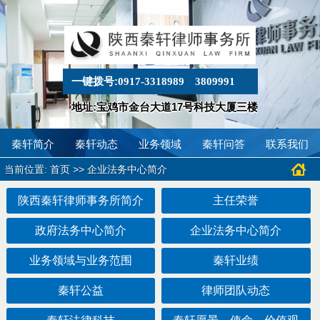
一键拨号:
0917-3318989
3809991
地址:宝鸡市金台大道17号科技大厦三楼
秦轩简介
秦轩动态
业务领域
秦轩问答
联系我们
当前位置:
>>
首页
企业法务中心简介
陕西秦轩律师事务所简介
主任荣誉
政府法务中心简介
企业法务中心简介
业务领域与业务范围
秦轩业绩
秦轩公益
律师团队动态